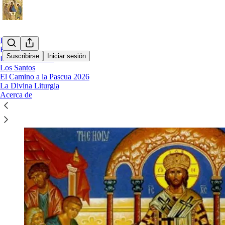
Inicio
El Credo
Suscribirse
Iniciar sesión
Los Sacramentos
Los Santos
El Camino a la Pascua 2026
La Divina Liturgia
La Divina Liturgia
Acerca de