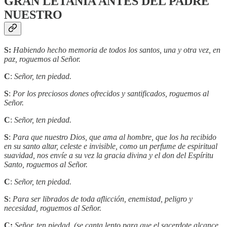
GRAN LETANÍA ANTES DEL PADRE
NUESTRO
S:
Habiendo hecho memoria de todos los santos, una y otra vez, en
paz, roguemos al Señor.
C
:
Señor, ten piedad.
S
:
Por los preciosos dones ofrecidos y santificados, roguemos al
Señor.
C
:
Señor, ten piedad.
S
:
Para que nuestro Dios, que ama al hombre, que los ha recibido
en su santo altar, celeste e invisible, como un perfume de espiritual
suavidad, nos envíe a su vez la gracia divina y el don del Espíritu
Santo, roguemos al Señor.
C
:
Señor, ten piedad.
S
:
Para ser librados de toda aflicción, enemistad, peligro y
necesidad, roguemos al Señor.
C:
Señor, ten piedad. (se canta lento para que el sacerdote alcance