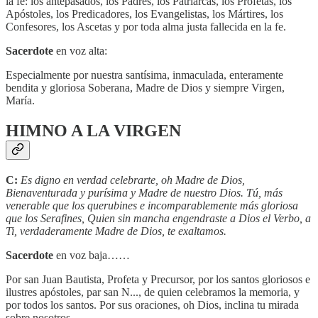
la fe: los antepasados, los Padres, los Patriarcas, los Profetas, los
Apóstoles, los Predicadores, los Evangelistas, los Mártires, los
Confesores, los Ascetas y por toda alma justa fallecida en la fe.
Sacerdote
en voz alta:
Especialmente por nuestra santísima, inmaculada, enteramente
bendita y gloriosa Soberana, Madre de Dios y siempre Virgen,
María.
HIMNO A LA VIRGEN
C:
Es digno en verdad celebrarte, oh Madre de Dios,
Bienaventurada y purísima y Madre de nuestro Dios. Tú, más
venerable que los querubines e incomparablemente más gloriosa
que los Serafines, Quien sin mancha engendraste a Dios el Verbo, a
Ti, verdaderamente Madre de Dios, te exaltamos.
Sacerdote
en voz baja……
Por san Juan Bautista, Profeta y Precursor, por los santos gloriosos e
ilustres apóstoles, par san N..., de quien celebramos la memoria, y
por todos los santos. Por sus oraciones, oh Dios, inclina tu mirada
sobre nosotros.