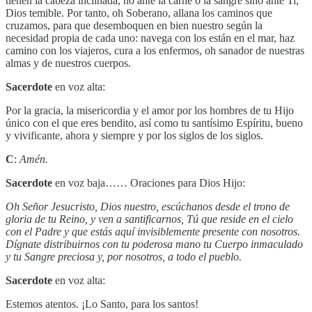
tienen la cabeza inclinada, no ante la carne o la sangre sino ante Ti,
Dios temible. Por tanto, oh Soberano, allana los caminos que
cruzamos, para que desemboquen en bien nuestro según la
necesidad propia de cada uno: navega con los están en el mar, haz
camino con los viajeros, cura a los enfermos, oh sanador de nuestras
almas y de nuestros cuerpos.
Sacerdote
en voz alta:
Por la gracia, la misericordia y el amor por los hombres de tu Hijo
único con el que eres bendito, así como tu santísimo Espíritu, bueno
y vivificante, ahora y siempre y por los siglos de los siglos.
C
:
Amén.
Sacerdote
en voz baja…… Oraciones para Dios Hijo:
Oh Señor Jesucristo, Dios nuestro, escúchanos desde el trono de
gloria de tu Reino, y ven a santificarnos, Tú que reside en el cielo
con el Padre y que estás aquí invisiblemente presente con nosotros.
Dígnate distribuirnos con tu poderosa mano tu Cuerpo inmaculado
y tu Sangre preciosa y, por nosotros, a todo el pueblo.
Sacerdote
en voz alta:
Estemos atentos. ¡Lo Santo, para los santos!