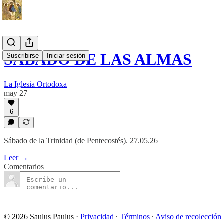
SÁBADO DE LAS ALMAS
Suscribirse
Iniciar sesión
La Iglesia Ortodoxa
may 27
6
Sábado de la Trinidad (de Pentecostés). 27.05.26
Leer →
Comentarios
© 2026 Saulus Paulus
·
Privacidad
∙
Términos
∙
Aviso de recolección