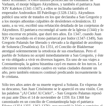
Varlaam, el monje búlgaro Akyndinos, y también el patriarca Juan
XIV Kalekos (1341-1347); a ellos se inclinaba también el
emperador Andronikos III Paleólogo (1328-1341). Akyndinos
publicó una serie de tratados en los que declaraba a San Gregorio y
a los monjes athonitas culpables de desórdenes eclesiásticos. El
santo, a su vez, escribió una refutación detallada de las conjeturas de
Akyndinos. El patriarca excomulgó al santo de la Iglesia (1344) y lo
hizo encerrar en prisión, que duró tres años. En 1347, cuando Juan
XIV fue sucedido en el trono patriarcal por Isidor (1347-1349), San
Gregorio Palamás fue liberado y elevado a la dignidad de arzobispo
de Soluneia (Tesalónica). En 1351, el Concilio de Blakhernae
atestiguó solemnemente la ortodoxia de sus enseñanzas. Pero el
pueblo de Solunea no aceptó inmediatamente a San Gregorio, y éste
se vio obligado a vivir en diversos lugares. En uno de sus viajes a
Constantinopla, la galera bizantina cayó en manos de los turcos. Le
ofrecieron venderlo como cautivo en varias ciudades durante un
año, pero también entonces continuó predicando incesantemente la
fe cristiana.
Sólo tres años antes de su muerte regresó a Solunia. En vísperas de
su descanso, San Juan Crisóstomo se le apareció en una visión. Con
las palabras "¡Al Cielo! Al Cielo!", - San Gregorio Palamas reposó
en paz ante Dios el 14 de noviembre de 1359. En 1368 fue
canonizado en un concilio de Constantinopla bajo el patriarca
Filoteo (1354-1355, 1362-1376), que recopiló la Vida y servicios al