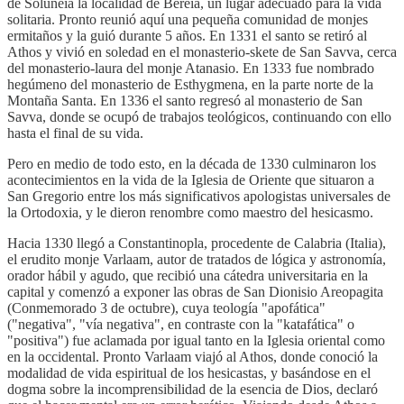
de Soluneia la localidad de Bereia, un lugar adecuado para la vida
solitaria. Pronto reunió aquí una pequeña comunidad de monjes
ermitaños y la guió durante 5 años. En 1331 el santo se retiró al
Athos y vivió en soledad en el monasterio-skete de San Savva, cerca
del monasterio-laura del monje Atanasio. En 1333 fue nombrado
hegúmeno del monasterio de Esthygmena, en la parte norte de la
Montaña Santa. En 1336 el santo regresó al monasterio de San
Savva, donde se ocupó de trabajos teológicos, continuando con ello
hasta el final de su vida.
Pero en medio de todo esto, en la década de 1330 culminaron los
acontecimientos en la vida de la Iglesia de Oriente que situaron a
San Gregorio entre los más significativos apologistas universales de
la Ortodoxia, y le dieron renombre como maestro del hesicasmo.
Hacia 1330 llegó a Constantinopla, procedente de Calabria (Italia),
el erudito monje Varlaam, autor de tratados de lógica y astronomía,
orador hábil y agudo, que recibió una cátedra universitaria en la
capital y comenzó a exponer las obras de San Dionisio Areopagita
(Conmemorado 3 de octubre), cuya teología "apofática"
("negativa", "vía negativa", en contraste con la "katafática" o
"positiva") fue aclamada por igual tanto en la Iglesia oriental como
en la occidental. Pronto Varlaam viajó al Athos, donde conoció la
modalidad de vida espiritual de los hesicastas, y basándose en el
dogma sobre la incomprensibilidad de la esencia de Dios, declaró