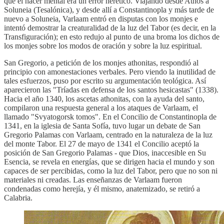
que el hacer mental era un error herético. Viajando desde Athos a
Soluneia (Tesalónica), y desde allí a Constantinopla y más tarde de
nuevo a Soluneia, Varlaam entró en disputas con los monjes e
intentó demostrar la creaturalidad de la luz del Tabor (es decir, en la
Transfiguración); en esto redujo al punto de una broma los dichos de
los monjes sobre los modos de oración y sobre la luz espiritual.
San Gregorio, a petición de los monjes athonitas, respondió al
principio con amonestaciones verbales. Pero viendo la inutilidad de
tales esfuerzos, puso por escrito su argumentación teológica. Así
aparecieron las "Tríadas en defensa de los santos hesicastas" (1338).
Hacia el año 1340, los ascetas athonitas, con la ayuda del santo,
compilaron una respuesta general a los ataques de Varlaam, el
llamado "Svyatogorsk tomos". En el Concilio de Constantinopla de
1341, en la iglesia de Santa Sofía, tuvo lugar un debate de San
Gregorio Palamas con Varlaam, centrado en la naturaleza de la luz
del monte Tabor. El 27 de mayo de 1341 el Concilio aceptó la
posición de San Gregorio Palamas - que Dios, inaccesible en Su
Esencia, se revela en energías, que se dirigen hacia el mundo y son
capaces de ser percibidas, como la luz del Tabor, pero que no son ni
materiales ni creadas. Las enseñanzas de Varlaam fueron
condenadas como herejía, y él mismo, anatemizado, se retiró a
Calabria.