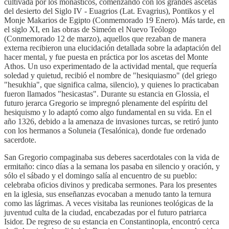
cultivada por los monásticos, comenzando con los grandes ascetas
del desierto del Siglo IV - Euagrios (Lat. Evagrius), Pontikos y el
Monje Makarios de Egipto (Conmemorado 19 Enero). Más tarde, en
el siglo XI, en las obras de Simeón el Nuevo Teólogo
(Conmemorado 12 de marzo), aquellos que rezaban de manera
externa recibieron una elucidación detallada sobre la adaptación del
hacer mental, y fue puesta en práctica por los ascetas del Monte
Athos. Un uso experimentado de la actividad mental, que requería
soledad y quietud, recibió el nombre de "hesiquiasmo" (del griego
"hesukhia", que significa calma, silencio), y quienes lo practicaban
fueron llamados "hesicastas". Durante su estancia en Glossia, el
futuro jerarca Gregorio se impregnó plenamente del espíritu del
hesiquismo y lo adaptó como algo fundamental en su vida. En el
año 1326, debido a la amenaza de invasiones turcas, se retiró junto
con los hermanos a Soluneia (Tesalónica), donde fue ordenado
sacerdote.
San Gregorio compaginaba sus deberes sacerdotales con la vida de
ermitaño: cinco días a la semana los pasaba en silencio y oración, y
sólo el sábado y el domingo salía al encuentro de su pueblo:
celebraba oficios divinos y predicaba sermones. Para los presentes
en la iglesia, sus enseñanzas evocaban a menudo tanto la ternura
como las lágrimas. A veces visitaba las reuniones teológicas de la
juventud culta de la ciudad, encabezadas por el futuro patriarca
Isidor. De regreso de su estancia en Constantinopla, encontró cerca