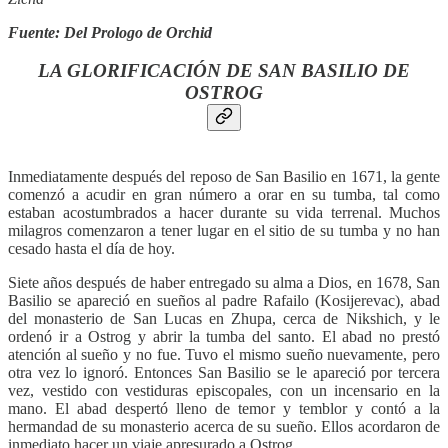
Fuente: Del Prologo de Orchid
LA GLORIFICACIÓN DE SAN BASILIO DE
OSTROG
Inmediatamente después del reposo de San Basilio en 1671, la gente
comenzó a acudir en gran número a orar en su tumba, tal como
estaban acostumbrados a hacer durante su vida terrenal. Muchos
milagros comenzaron a tener lugar en el sitio de su tumba y no han
cesado hasta el día de hoy.
Siete años después de haber entregado su alma a Dios, en 1678, San
Basilio se apareció en sueños al padre Rafailo (Kosijerevac), abad
del monasterio de San Lucas en Zhupa, cerca de Nikshich, y le
ordenó ir a Ostrog y abrir la tumba del santo. El abad no prestó
atención al sueño y no fue. Tuvo el mismo sueño nuevamente, pero
otra vez lo ignoró. Entonces San Basilio se le apareció por tercera
vez, vestido con vestiduras episcopales, con un incensario en la
mano. El abad despertó lleno de temor y temblor y contó a la
hermandad de su monasterio acerca de su sueño. Ellos acordaron de
inmediato hacer un viaje apresurado a Ostrog.