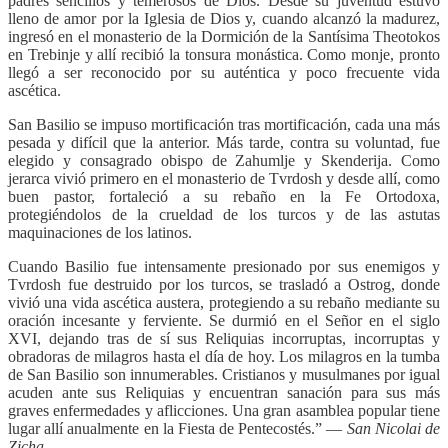
padres sencillos y temerosos de Dios. Desde su juventud estuvo
lleno de amor por la Iglesia de Dios y, cuando alcanzó la madurez,
ingresó en el monasterio de la Dormición de la Santísima Theotokos
en Trebinje y allí recibió la tonsura monástica. Como monje, pronto
llegó a ser reconocido por su auténtica y poco frecuente vida
ascética.
San Basilio se impuso mortificación tras mortificación, cada una más
pesada y difícil que la anterior. Más tarde, contra su voluntad, fue
elegido y consagrado obispo de Zahumlje y Skenderija. Como
jerarca vivió primero en el monasterio de Tvrdosh y desde allí, como
buen pastor, fortaleció a su rebaño en la Fe Ortodoxa,
protegiéndolos de la crueldad de los turcos y de las astutas
maquinaciones de los latinos.
Cuando Basilio fue intensamente presionado por sus enemigos y
Tvrdosh fue destruido por los turcos, se trasladó a Ostrog, donde
vivió una vida ascética austera, protegiendo a su rebaño mediante su
oración incesante y ferviente. Se durmió en el Señor en el siglo
XVI, dejando tras de sí sus Reliquias incorruptas, incorruptas y
obradoras de milagros hasta el día de hoy. Los milagros en la tumba
de San Basilio son innumerables. Cristianos y musulmanes por igual
acuden ante sus Reliquias y encuentran sanación para sus más
graves enfermedades y aflicciones. Una gran asamblea popular tiene
lugar allí anualmente en la Fiesta de Pentecostés.” —
San Nicolai de
Zicha