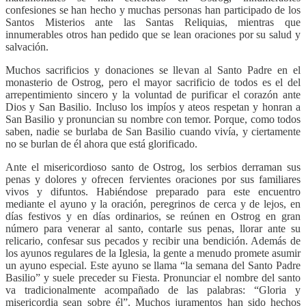
confesiones se han hecho y muchas personas han participado de los
Santos Misterios ante las Santas Reliquias, mientras que
innumerables otros han pedido que se lean oraciones por su salud y
salvación.
Muchos sacrificios y donaciones se llevan al Santo Padre en el
monasterio de Ostrog, pero el mayor sacrificio de todos es el del
arrepentimiento sincero y la voluntad de purificar el corazón ante
Dios y San Basilio. Incluso los impíos y ateos respetan y honran a
San Basilio y pronuncian su nombre con temor. Porque, como todos
saben, nadie se burlaba de San Basilio cuando vivía, y ciertamente
no se burlan de él ahora que está glorificado.
Ante el misericordioso santo de Ostrog, los serbios derraman sus
penas y dolores y ofrecen fervientes oraciones por sus familiares
vivos y difuntos. Habiéndose preparado para este encuentro
mediante el ayuno y la oración, peregrinos de cerca y de lejos, en
días festivos y en días ordinarios, se reúnen en Ostrog en gran
número para venerar al santo, contarle sus penas, llorar ante su
relicario, confesar sus pecados y recibir una bendición. Además de
los ayunos regulares de la Iglesia, la gente a menudo promete asumir
un ayuno especial. Este ayuno se llama “la semana del Santo Padre
Basilio” y suele preceder su Fiesta. Pronunciar el nombre del santo
va tradicionalmente acompañado de las palabras: “Gloria y
misericordia sean sobre él”. Muchos juramentos han sido hechos