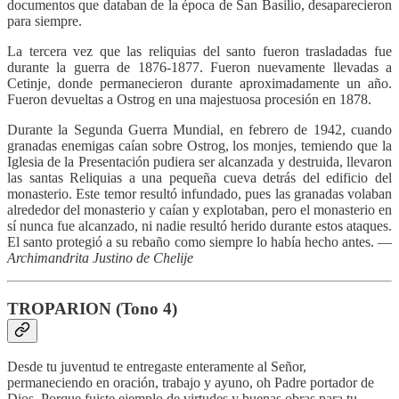
documentos que databan de la época de San Basilio, desaparecieron
para siempre.
La tercera vez que las reliquias del santo fueron trasladadas fue
durante la guerra de 1876-1877. Fueron nuevamente llevadas a
Cetinje, donde permanecieron durante aproximadamente un año.
Fueron devueltas a Ostrog en una majestuosa procesión en 1878.
Durante la Segunda Guerra Mundial, en febrero de 1942, cuando
granadas enemigas caían sobre Ostrog, los monjes, temiendo que la
Iglesia de la Presentación pudiera ser alcanzada y destruida, llevaron
las santas Reliquias a una pequeña cueva detrás del edificio del
monasterio. Este temor resultó infundado, pues las granadas volaban
alrededor del monasterio y caían y explotaban, pero el monasterio en
sí nunca fue alcanzado, ni nadie resultó herido durante estos ataques.
El santo protegió a su rebaño como siempre lo había hecho antes. —
Archimandrita Justino de Chelije
TROPARION (Tono 4)
Desde tu juventud te entregaste enteramente al Señor,
permaneciendo en oración, trabajo y ayuno, oh Padre portador de
Dios. Porque fuiste ejemplo de virtudes y buenas obras para tu