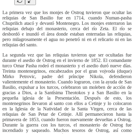
La primera vez que los monjes de Ostrog tuvieron que ocultar las
reliquias de San Basilio fue en 1714, cuando Numan-pasha
Chuprilich atacó y devastó Montenegro. Los monjes enterraron las
reliquias debajo del monasterio, cerca del río Zeta. El río se
desbordó e inundó el área donde estaban enterradas las reliquias,
pero milagrosamente el agua no penetró ni en el relicario ni en las
reliquias del santo.
La segunda vez que las reliquias tuvieron que ser ocultadas fue
durante el asedio de Ostrog en el invierno de 1852. El comandante
turco Omar Pasha rodeó el monasterio y el asedio duró nueve días.
Treinta montenegrinos, encabezados por el gran vojvoda (duque)
Mirko Petrovic, padre del príncipe Nikola, defendieron
valientemente el monasterio. Cuando lograron, con la ayuda de San
Basilio, expulsar a los turcos, celebraron un moleben de acción de
gracias a Dios, a la Santísima Theotokos y a San Basilio en la
pequeña iglesia de la Presentación. Después de esto, los
montenegrinos llevaron al santo con ellos a Cetinje y lo colocaron
en la Iglesia de la Natividad de la Santa Virgen, cerca de las
reliquias de San Petar de Cetinje. Allí permanecieron hasta la
primavera de 1853, cuando fueron nuevamente devueltas a Ostrog.
Durante la guerra con los turcos, el monasterio de Ostrog fue
incendiado y saqueado. Muchos tesoros de Ostrog, así como