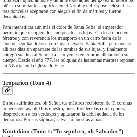
fortaleza inquebrantable y durante todo aquel tiempo exhortaba a las
niñas a soportar los suplicios en el Nombre del Esposo celestial. Las
tres doncellas aceptaron con alegría el fin de mártires y fueron
decapitadas.
Para intensificar aún más el dolor de Santa Sofía, el emperador
permitió que recogiera los cuerpos de sus hijas. Ella los colocó en
féretros y con reverencia los transportó en un carro fuera de la
ciudad, sepultándolos en un lugar elevado. Santa Sofía permaneció
allí tres días sin apartarse de las tumbas de sus hijas, y finalmente
entregó su alma al Señor. Los creyentes enterraron allí también su
cuerpo. Desde el año 777, las reliquias de las santas mártires reposan
en Alsacia, en la iglesia de Esho.
Troparion (Tono 4)
En sus sufrimientos, oh Señor, tus mártires recibieron de Ti coronas
imperecederas, oh Dios nuestro; pues, fortalecidas con tu poder,
despreciaron a los verdugos y aplastaron la débil audacia de los
demonios. Por sus súplicas, salva Tú nuestras almas.
Kontakion (Tono 1:“Tu sepulcro, oh Salvador”)