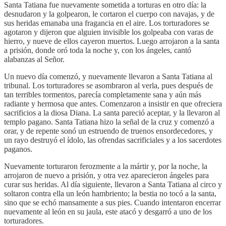
Santa Tatiana fue nuevamente sometida a torturas en otro día: la
desnudaron y la golpearon, le cortaron el cuerpo con navajas, y de
sus heridas emanaba una fragancia en el aire. Los torturadores se
agotaron y dijeron que alguien invisible los golpeaba con varas de
hierro, y nueve de ellos cayeron muertos. Luego arrojaron a la santa
a prisión, donde oró toda la noche y, con los ángeles, cantó
alabanzas al Señor.
Un nuevo día comenzó, y nuevamente llevaron a Santa Tatiana al
tribunal. Los torturadores se asombraron al verla, pues después de
tan terribles tormentos, parecía completamente sana y aún más
radiante y hermosa que antes. Comenzaron a insistir en que ofreciera
sacrificios a la diosa Diana. La santa pareció aceptar, y la llevaron al
templo pagano. Santa Tatiana hizo la señal de la cruz y comenzó a
orar, y de repente sonó un estruendo de truenos ensordecedores, y
un rayo destruyó el ídolo, las ofrendas sacrificiales y a los sacerdotes
paganos.
Nuevamente torturaron ferozmente a la mártir y, por la noche, la
arrojaron de nuevo a prisión, y otra vez aparecieron ángeles para
curar sus heridas. Al día siguiente, llevaron a Santa Tatiana al circo y
soltaron contra ella un león hambriento; la bestia no tocó a la santa,
sino que se echó mansamente a sus pies. Cuando intentaron encerrar
nuevamente al león en su jaula, este atacó y desgarró a uno de los
torturadores.