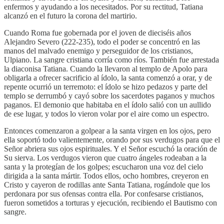
enfermos y ayudando a los necesitados. Por su rectitud, Tatiana
alcanzó en el futuro la corona del martirio.
Cuando Roma fue gobernada por el joven de dieciséis años
Alejandro Severo (222‑235), todo el poder se concentró en las
manos del malvado enemigo y perseguidor de los cristianos,
Ulpiano. La sangre cristiana corría como ríos. También fue arrestada
la diaconisa Tatiana. Cuando la llevaron al templo de Apolo para
obligarla a ofrecer sacrificio al ídolo, la santa comenzó a orar, y de
repente ocurrió un terremoto: el ídolo se hizo pedazos y parte del
templo se derrumbó y cayó sobre los sacerdotes paganos y muchos
paganos. El demonio que habitaba en el ídolo salió con un aullido
de ese lugar, y todos lo vieron volar por el aire como un espectro.
Entonces comenzaron a golpear a la santa virgen en los ojos, pero
ella soportó todo valientemente, orando por sus verdugos para que el
Señor abriera sus ojos espirituales. Y el Señor escuchó la oración de
Su sierva. Los verdugos vieron que cuatro ángeles rodeaban a la
santa y la protegían de los golpes; escucharon una voz del cielo
dirigida a la santa mártir. Todos ellos, ocho hombres, creyeron en
Cristo y cayeron de rodillas ante Santa Tatiana, rogándole que los
perdonara por sus ofensas contra ella. Por confesarse cristianos,
fueron sometidos a torturas y ejecución, recibiendo el Bautismo con
sangre.