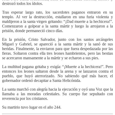
destrozó todos los ídolos.
Tras esperar largo rato, los sacerdotes paganos entraron en su
templo. Al ver la destrucción, estallaron en una furia violenta y
maldijeron a la santa virgen gritando: “¡Dad muerte a la hechicera!”.
Comenzaron a golpear a la santa mártir y luego la arrojaron a la
prisión, donde permaneció cinco días.
En la prisión, Cristo Salvador, junto con los santos arcángeles
Miguel y Gabriel, se apareció a la santa mártir y la sanó de sus
heridas. Finalmente, la enviaron para que fuera despedazada por las
fieras. Soltaron contra ella tres leones hambrientos, pero las bestias
se acercaron mansamente a la mártir y se echaron a sus pies.
La multitud pagana gritaba y exigía: “¡Muerte a la hechicera!”. Pero
entonces los leones saltaron desde la arena y se lanzaron contra el
pueblo, que huyó aterrorizado. No sabiendo qué más hacer, el
gobernador ordenó decapitar a Santa Helicónida.
La santa marchó con alegría hacia la ejecución y oyó una Voz que la
llamaba a las moradas celestiales. Su cuerpo fue sepultado con
reverencia por los cristianos.
Su martirio tuvo lugar en el año 244.