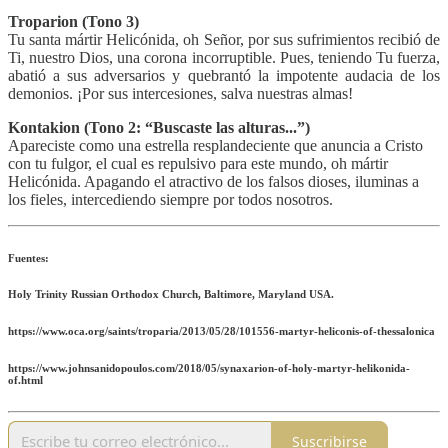
Troparion (Tono 3)
Tu santa mártir Helicónida, oh Señor, por sus sufrimientos recibió de
Ti, nuestro Dios, una corona incorruptible. Pues, teniendo Tu fuerza,
abatió a sus adversarios y quebrantó la impotente audacia de los
demonios. ¡Por sus intercesiones, salva nuestras almas!
Kontakion (Tono 2: “Buscaste las alturas...”)
Apareciste como una estrella resplandeciente que anuncia a Cristo
con tu fulgor, el cual es repulsivo para este mundo, oh mártir
Helicónida. Apagando el atractivo de los falsos dioses, iluminas a
los fieles, intercediendo siempre por todos nosotros.
Fuentes:
Holy Trinity Russian Orthodox Church, Baltimore, Maryland USA.
https://www.oca.org/saints/troparia/2013/05/28/101556-martyr-heliconis-of-thessalonica
https://www.johnsanidopoulos.com/2018/05/synaxarion-of-holy-martyr-helikonida-
of.html
Suscribirse