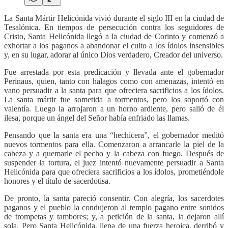
La Santa Mártir Helicónida vivió durante el siglo III en la ciudad de
Tesalónica. En tiempos de persecución contra los seguidores de
Cristo, Santa Helicónida llegó a la ciudad de Corinto y comenzó a
exhortar a los paganos a abandonar el culto a los ídolos insensibles
y, en su lugar, adorar al único Dios verdadero, Creador del universo.
Fue arrestada por esta predicación y llevada ante el gobernador
Perinaus, quien, tanto con halagos como con amenazas, intentó en
vano persuadir a la santa para que ofreciera sacrificios a los ídolos.
La santa mártir fue sometida a tormentos, pero los soportó con
valentía. Luego la arrojaron a un horno ardiente, pero salió de él
ilesa, porque un ángel del Señor había enfriado las llamas.
Pensando que la santa era una “hechicera”, el gobernador meditó
nuevos tormentos para ella. Comenzaron a arrancarle la piel de la
cabeza y a quemarle el pecho y la cabeza con fuego. Después de
suspender la tortura, el juez intentó nuevamente persuadir a Santa
Helicónida para que ofreciera sacrificios a los ídolos, prometiéndole
honores y el título de sacerdotisa.
De pronto, la santa pareció consentir. Con alegría, los sacerdotes
paganos y el pueblo la condujeron al templo pagano entre sonidos
de trompetas y tambores; y, a petición de la santa, la dejaron allí
sola. Pero Santa Helicónida, llena de una fuerza heroica, derribó y