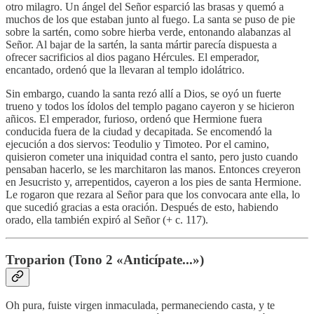
otro milagro. Un ángel del Señor esparció las brasas y quemó a
muchos de los que estaban junto al fuego. La santa se puso de pie
sobre la sartén, como sobre hierba verde, entonando alabanzas al
Señor. Al bajar de la sartén, la santa mártir parecía dispuesta a
ofrecer sacrificios al dios pagano Hércules. El emperador,
encantado, ordenó que la llevaran al templo idolátrico.
Sin embargo, cuando la santa rezó allí a Dios, se oyó un fuerte
trueno y todos los ídolos del templo pagano cayeron y se hicieron
añicos. El emperador, furioso, ordenó que Hermione fuera
conducida fuera de la ciudad y decapitada. Se encomendó la
ejecución a dos siervos: Teodulio y Timoteo. Por el camino,
quisieron cometer una iniquidad contra el santo, pero justo cuando
pensaban hacerlo, se les marchitaron las manos. Entonces creyeron
en Jesucristo y, arrepentidos, cayeron a los pies de santa Hermione.
Le rogaron que rezara al Señor para que los convocara ante ella, lo
que sucedió gracias a esta oración. Después de esto, habiendo
orado, ella también expiró al Señor (+ c. 117).
Troparion (Tono 2 «Anticípate...»)
Oh pura, fuiste virgen inmaculada, permaneciendo casta, y te