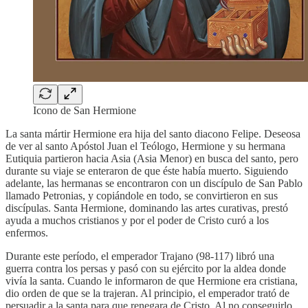
Icono de San Hermione
La santa mártir Hermione era hija del santo diacono Felipe. Deseosa
de ver al santo Apóstol Juan el Teólogo, Hermione y su hermana
Eutiquia partieron hacia Asia (Asia Menor) en busca del santo, pero
durante su viaje se enteraron de que éste había muerto. Siguiendo
adelante, las hermanas se encontraron con un discípulo de San Pablo
llamado Petronias, y copiándole en todo, se convirtieron en sus
discípulas. Santa Hermione, dominando las artes curativas, prestó
ayuda a muchos cristianos y por el poder de Cristo curó a los
enfermos.
Durante este período, el emperador Trajano (98-117) libró una
guerra contra los persas y pasó con su ejército por la aldea donde
vivía la santa. Cuando le informaron de que Hermione era cristiana,
dio orden de que se la trajeran. Al principio, el emperador trató de
persuadir a la santa para que renegara de Cristo. Al no conseguirlo,