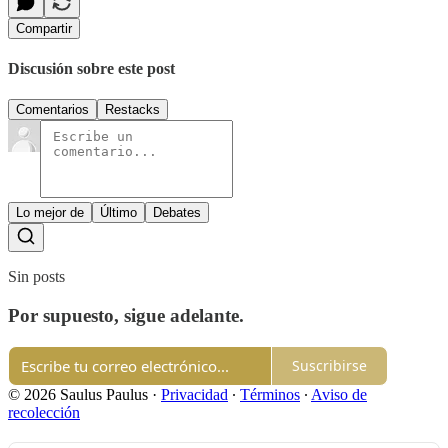
Compartir
Discusión sobre este post
Comentarios
Restacks
Lo mejor de
Último
Debates
Sin posts
Por supuesto, sigue adelante.
Suscribirse
© 2026 Saulus Paulus
·
Privacidad
∙
Términos
∙
Aviso de
recolección