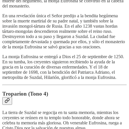
muerte del hegúmeno, la monja Eufrosina se convirtió en la cabeza
del monasterio.
En una revelación única el Señor predijo a la bendita hegúmena
sobre la muerte martirial de su padre natal, y también sobre la
invasión mongol-tártara de Rusia. En el año 1238 vastas hordas
tártaro-mongolas descendieron realmente sobre el reino ruso.
Destruyeron todo a su paso y llegaron a Suzdal. La ciudad fue
completamente devastada y quemada por ellos, y sólo el monasterio
de la monja Eufrosina se salvó gracias a sus oraciones.
La monja Eufrosina se entregó a Dios el 25 de septiembre de 1250.
En su tumba, los creyentes siguieron recibiendo la ayuda de la
gracia en la curación de diversas enfermedades. Y el 18 de
septiembre de 1698, con la bendición del Patriarca Adriano, el
metropolita de Suzdal, Hilarión, glorificó a la monja Eufrosina.
Troparion (Tono 4)
La tierra de Suzdal se regocija en tu santa memoria, mientras los
creyentes se reúnen en tu templo todo honorable, donde ahora se
celebra tu memoria más gloriosa. Oh venerable Eufrosina, ruega a
Cristo Dios por la salvación de nuestras almas.