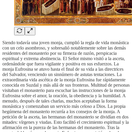
Siendo todavía una joven monja, cumplió la regla de vida monástica
con un celo asombroso, y sobresalió notablemente sobre las demás
residentes del monasterio por su firmeza de razón, perspicacia
espiritual y extrema abstinencia. El Señor mismo visitó a la asceta,
ordenándole que fuera vigilante y positiva en sus esfuerzos. La
monja Eufrosina se atuvo hasta el final de su vida a las directrices
del Salvador, venciendo un sinnúmero de astutas tentaciones. La
extraordinaria vida ascética de la monja Eufrosina fue rápidamente
conocida en Suzdal y más allá de sus fronteras. Multitud de personas
visitaban el monasterio para escuchar las instrucciones de la monja
Eufrosina sobre el amor, la oración, la obediencia y la humildad. A
menudo, después de tales charlas, muchos aceptaban la forma
monástica y comenzaban un servicio más celoso a Dios. La propia
hegúmena del monasterio recurría a los consejos de la monja. A
petición de la asceta, las hermanas del monasterio se dividían en dos
mitades: vírgenes y viudas. Esto facilitó el crecimiento espiritual y la
afirmación en la pureza de las hermanas del monasterio. Tras la