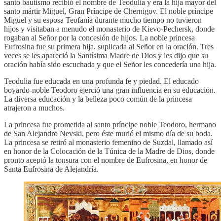
santo bautismo recibió el nombre de Teodulia y era la hija mayor del
santo mártir Miguel, Gran Príncipe de Chernigov. El noble príncipe
Miguel y su esposa Teofanía durante mucho tiempo no tuvieron
hijos y visitaban a menudo el monasterio de Kievo-Pechersk, donde
rogaban al Señor por la concesión de hijos. La noble princesa
Eufrosina fue su primera hija, suplicada al Señor en la oración. Tres
veces se les apareció la Santísima Madre de Dios y les dijo que su
oración había sido escuchada y que el Señor les concedería una hija.
Teodulia fue educada en una profunda fe y piedad. El educado
boyardo-noble Teodoro ejerció una gran influencia en su educación.
La diversa educación y la belleza poco común de la princesa
atrajeron a muchos.
La princesa fue prometida al santo príncipe noble Teodoro, hermano
de San Alejandro Nevski, pero éste murió el mismo día de su boda.
La princesa se retiró al monasterio femenino de Suzdal, llamado así
en honor de la Colocación de la Túnica de la Madre de Dios, donde
pronto aceptó la tonsura con el nombre de Eufrosina, en honor de
Santa Eufrosina de Alejandría.