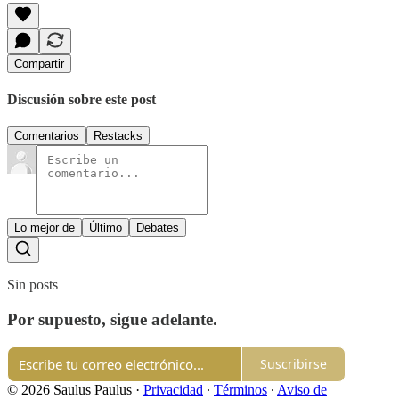
Compartir
Discusión sobre este post
Comentarios
Restacks
Lo mejor de
Último
Debates
Sin posts
Por supuesto, sigue adelante.
Suscribirse
© 2026 Saulus Paulus
·
Privacidad
∙
Términos
∙
Aviso de