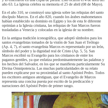
año 63. La Iglesia celebra su memoria el 25 de abril (08 de Mayo).
En el año 310, se construyó una iglesia sobre las reliquias del santo
discípulo Marcos. En el año 820, cuando los árabes mahometanos
habían establecido su dominio en Egipto y los de esta fe diferente
oprimían a la Iglesia cristiana, las reliquias de San Marcos fueron
trasladadas a Venecia y colocadas en la iglesia de su nombre.
En la antigua tradición iconográfica, que adoptó símbolos para los
santos evangelistas tomados de la visión de San Juan el Teólogo
(Ap. 4, 7), el santo evangelista Marcos es representado por un león,
símbolo del poder y la dignidad real de Cristo (Ap. 5, 5). San
Marcos escribió su Evangelio para los cristianos de entre los
paganos gentiles, ya que enfatiza predominantemente las palabras y
los hechos del Salvador, en los que se manifiesta particularmente Su
Divina Omnipotencia. Las muchas particularidades de su relato
pueden explicarse por su proximidad al santo Apóstol Pedro. Todos
los escritores antiguos atestiguan, que el Evangelio de Marcos
representa una concisa puesta por escrito de la predicación y
narraciones del Apóstol Pedro de primer rango.