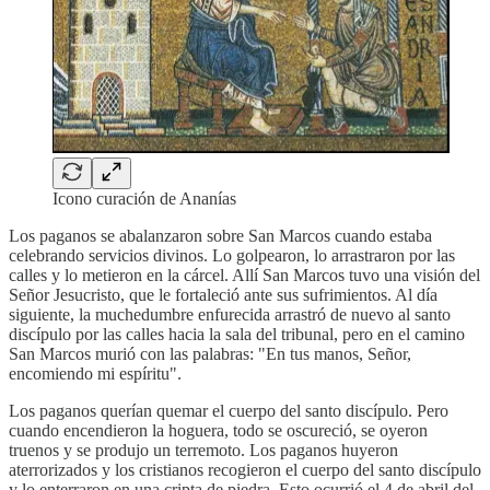
Icono curación de Ananías
Los paganos se abalanzaron sobre San Marcos cuando estaba
celebrando servicios divinos. Lo golpearon, lo arrastraron por las
calles y lo metieron en la cárcel. Allí San Marcos tuvo una visión del
Señor Jesucristo, que le fortaleció ante sus sufrimientos. Al día
siguiente, la muchedumbre enfurecida arrastró de nuevo al santo
discípulo por las calles hacia la sala del tribunal, pero en el camino
San Marcos murió con las palabras: "En tus manos, Señor,
encomiendo mi espíritu".
Los paganos querían quemar el cuerpo del santo discípulo. Pero
cuando encendieron la hoguera, todo se oscureció, se oyeron
truenos y se produjo un terremoto. Los paganos huyeron
aterrorizados y los cristianos recogieron el cuerpo del santo discípulo
y lo enterraron en una cripta de piedra. Esto ocurrió el 4 de abril del