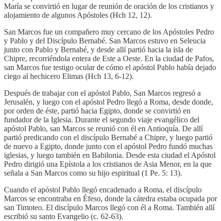
María se convirtió en lugar de reunión de oración de los cristianos y
alojamiento de algunos Apóstoles (Hch 12, 12).
San Marcos fue un compañero muy cercano de los Apóstoles Pedro
y Pablo y del Discípulo Bernabé. San Marcos estuvo en Seleucia
junto con Pablo y Bernabé, y desde allí partió hacia la isla de
Chipre, recorriéndola entera de Este a Oeste. En la ciudad de Pafos,
san Marcos fue testigo ocular de cómo el apóstol Pablo había dejado
ciego al hechicero Elimas (Hch 13, 6-12).
Después de trabajar con el apóstol Pablo, San Marcos regresó a
Jerusalén, y luego con el apóstol Pedro llegó a Roma, desde donde,
por orden de éste, partió hacia Egipto, donde se convirtió en
fundador de la Iglesia. Durante el segundo viaje evangélico del
apóstol Pablo, san Marcos se reunió con él en Antioquía. De allí
partió predicando con el discípulo Bernabé a Chipre, y luego partió
de nuevo a Egipto, donde junto con el apóstol Pedro fundó muchas
iglesias, y luego también en Babilonia. Desde esta ciudad el Apóstol
Pedro dirigió una Epístola a los cristianos de Asia Menor, en la que
señala a San Marcos como su hijo espiritual (1 Pe. 5: 13).
Cuando el apóstol Pablo llegó encadenado a Roma, el discípulo
Marcos se encontraba en Éfeso, donde la cátedra estaba ocupada por
san Timoteo. El discípulo Marcos llegó con él a Roma. También allí
escribió su santo Evangelio (c. 62-63).