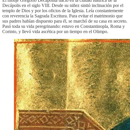
El monje Gregorio Decapolita nació en la ciudad isaúrica de la
Decápolis en el siglo VIII. Desde su niñez sintió inclinación por el
templo de Dios y por los oficios de la Iglesia. Leía constantemente
con reverencia la Sagrada Escritura. Para evitar el matrimonio que
sus padres habían dispuesto para él, se marchó de su casa en secreto.
Pasó toda su vida peregrinando: estuvo en Constantinopla, Roma y
Corinto, y llevó vida ascética por un tiempo en el Olimpo.