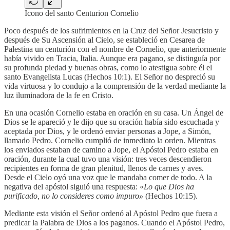
Icono del santo Centurion Cornelio
Poco después de los sufrimientos en la Cruz del Señor Jesucristo y
después de Su Ascensión al Cielo, se estableció en Cesarea de
Palestina un centurión con el nombre de Cornelio, que anteriormente
había vivido en Tracia, Italia. Aunque era pagano, se distinguía por
su profunda piedad y buenas obras, como lo atestigua sobre él el
santo Evangelista Lucas (Hechos 10:1). El Señor no despreció su
vida virtuosa y lo condujo a la comprensión de la verdad mediante la
luz iluminadora de la fe en Cristo.
En una ocasión Cornelio estaba en oración en su casa. Un Ángel de
Dios se le apareció y le dijo que su oración había sido escuchada y
aceptada por Dios, y le ordenó enviar personas a Jope, a Simón,
llamado Pedro. Cornelio cumplió de inmediato la orden. Mientras
los enviados estaban de camino a Jope, el Apóstol Pedro estaba en
oración, durante la cual tuvo una visión: tres veces descendieron
recipientes en forma de gran plenitud, llenos de carnes y aves.
Desde el Cielo oyó una voz que le mandaba comer de todo. A la
negativa del apóstol siguió una respuesta: «
Lo que Dios ha
purificado, no lo consideres como impuro»
(Hechos 10:15).
Mediante esta visión el Señor ordenó al Apóstol Pedro que fuera a
predicar la Palabra de Dios a los paganos. Cuando el Apóstol Pedro,