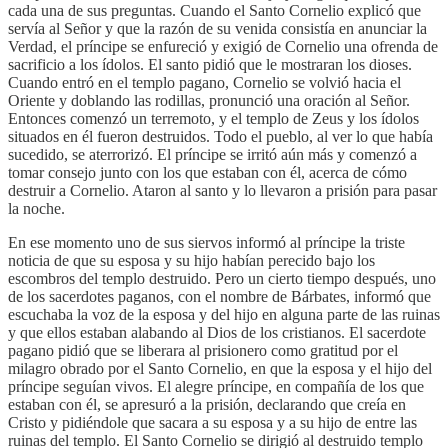
cada una de sus preguntas. Cuando el Santo Cornelio explicó que
servía al Señor y que la razón de su venida consistía en anunciar la
Verdad, el príncipe se enfureció y exigió de Cornelio una ofrenda de
sacrificio a los ídolos. El santo pidió que le mostraran los dioses.
Cuando entró en el templo pagano, Cornelio se volvió hacia el
Oriente y doblando las rodillas, pronunció una oración al Señor.
Entonces comenzó un terremoto, y el templo de Zeus y los ídolos
situados en él fueron destruidos. Todo el pueblo, al ver lo que había
sucedido, se aterrorizó. El príncipe se irritó aún más y comenzó a
tomar consejo junto con los que estaban con él, acerca de cómo
destruir a Cornelio. Ataron al santo y lo llevaron a prisión para pasar
la noche.
En ese momento uno de sus siervos informó al príncipe la triste
noticia de que su esposa y su hijo habían perecido bajo los
escombros del templo destruido. Pero un cierto tiempo después, uno
de los sacerdotes paganos, con el nombre de Bárbates, informó que
escuchaba la voz de la esposa y del hijo en alguna parte de las ruinas
y que ellos estaban alabando al Dios de los cristianos. El sacerdote
pagano pidió que se liberara al prisionero como gratitud por el
milagro obrado por el Santo Cornelio, en que la esposa y el hijo del
príncipe seguían vivos. El alegre príncipe, en compañía de los que
estaban con él, se apresuró a la prisión, declarando que creía en
Cristo y pidiéndole que sacara a su esposa y a su hijo de entre las
ruinas del templo. El Santo Cornelio se dirigió al destruido templo