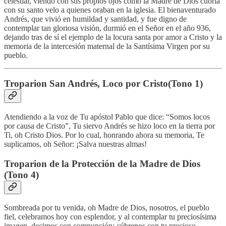
celestial, viendo con sus propios ojos cómo la Madre de Dios cubría
con su santo velo a quienes oraban en la iglesia. El bienaventurado
Andrés, que vivió en humildad y santidad, y fue digno de
contemplar tan gloriosa visión, durmió en el Señor en el año 936,
dejando tras de sí el ejemplo de la locura santa por amor a Cristo y la
memoria de la intercesión maternal de la Santísima Virgen por su
pueblo.
Troparion San Andrés, Loco por Cristo(Tono 1)
Atendiendo a la voz de Tu apóstol Pablo que dice: “Somos locos
por causa de Cristo”, Tu siervo Andrés se hizo loco en la tierra por
Ti, oh Cristo Dios. Por lo cual, honrando ahora su memoria, Te
suplicamos, oh Señor: ¡Salva nuestras almas!
Troparion de la Protección de la Madre de Dios
(Tono 4)
Sombreada por tu venida, oh Madre de Dios, nosotros, el pueblo
fiel, celebramos hoy con esplendor, y al contemplar tu preciosísima
imagen, decimos con compunción: cúbrenos con tu precioso