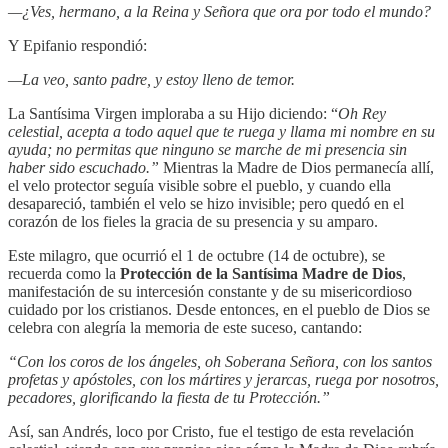
—¿Ves, hermano, a la Reina y Señora que ora por todo el mundo?
Y Epifanio respondió:
—La veo, santo padre, y estoy lleno de temor.
La Santísima Virgen imploraba a su Hijo diciendo: “
Oh Rey
celestial, acepta a todo aquel que te ruega y llama mi nombre en su
ayuda; no permitas que ninguno se marche de mi presencia sin
haber sido escuchado.”
Mientras la Madre de Dios permanecía allí,
el velo protector seguía visible sobre el pueblo, y cuando ella
desapareció, también el velo se hizo invisible; pero quedó en el
corazón de los fieles la gracia de su presencia y su amparo.
Este milagro, que ocurrió el 1 de octubre (14 de octubre), se
recuerda como la
Protección de la Santísima Madre de Dios
,
manifestación de su intercesión constante y de su misericordioso
cuidado por los cristianos. Desde entonces, en el pueblo de Dios se
celebra con alegría la memoria de este suceso, cantando:
“Con los coros de los ángeles, oh Soberana Señora, con los santos
profetas y apóstoles, con los mártires y jerarcas, ruega por nosotros,
pecadores, glorificando la fiesta de tu Protección.”
Así, san Andrés, loco por Cristo, fue el testigo de esta revelación