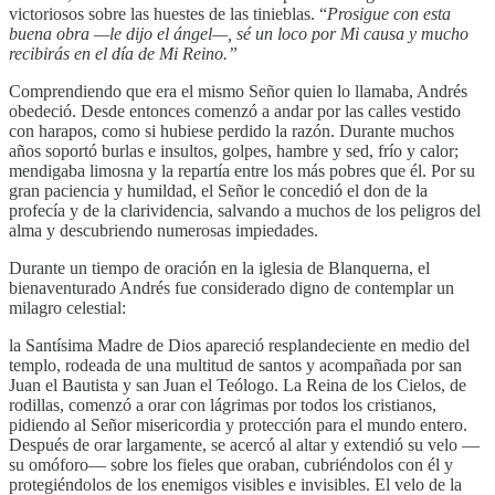
victoriosos sobre las huestes de las tinieblas. “
Prosigue con esta
buena obra —le dijo el ángel—, sé un loco por Mi causa y mucho
recibirás en el día de Mi Reino.”
Comprendiendo que era el mismo Señor quien lo llamaba, Andrés
obedeció. Desde entonces comenzó a andar por las calles vestido
con harapos, como si hubiese perdido la razón. Durante muchos
años soportó burlas e insultos, golpes, hambre y sed, frío y calor;
mendigaba limosna y la repartía entre los más pobres que él. Por su
gran paciencia y humildad, el Señor le concedió el don de la
profecía y de la clarividencia, salvando a muchos de los peligros del
alma y descubriendo numerosas impiedades.
Durante un tiempo de oración en la iglesia de Blanquerna, el
bienaventurado Andrés fue considerado digno de contemplar un
milagro celestial:
la Santísima Madre de Dios apareció resplandeciente en medio del
templo, rodeada de una multitud de santos y acompañada por san
Juan el Bautista y san Juan el Teólogo. La Reina de los Cielos, de
rodillas, comenzó a orar con lágrimas por todos los cristianos,
pidiendo al Señor misericordia y protección para el mundo entero.
Después de orar largamente, se acercó al altar y extendió su velo —
su omóforo— sobre los fieles que oraban, cubriéndolos con él y
protegiéndolos de los enemigos visibles e invisibles. El velo de la