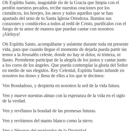
Oh Espíritu Santo, inagotable río de la Gracia que limpia con el
perdón nuestros pecados, recibe nuestras oraciones por los
cismáticos, los herejes, los ateos y todos aquellos que se han
apartado del seno de tu Santa Iglesia Ortodoxa. Ilumina sus
corazones y condúcelos a todos al redil de Cristo, purifícalos con el
fuego de tu amor de manera que puedan cantar con nosotros:
¡Aleluya!
Oh Espíritu Santo, acompáñame y asísteme durante toda mi presente
vida, para que cuando llegue el momento de dejarla pueda partir sin
temor a la Jerusalén celeste, donde no hay ni dolor, ni tristeza, ni
llanto. Permíteme participar de la alegría de los justos y cantar junto
a los coros de los ángeles. Que pueda contemplar la gloria del Señor
en medio de sus elegidos. Rey Celestial, Espíritu Santo infunde en
nosotros tus dones y llena de ellos a los que te decimos:
Ven Bondadoso, y despierta en nosotros la sed de la vida futura.
Ven y mueve nuestras almas con la esperanza de la vida en el siglo
de la verdad.
Ven y revélanos la bondad de las promesas futuras.
Ven y revístenos del manto blanco como la nieve.
Ven y llénanos del resplandor de la Divinidad.