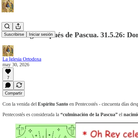
7. domingo después de Pascua. 31.5.26
Suscribirse
Iniciar sesión
La Iglesia Ortodoxa
may 30, 2026
7
Compartir
Con la venida del
Espíritu Santo
en Pentecostés - cincuenta días desp
Pentecostés es considerada la
“culminación de la Pascua”
el
nacimie